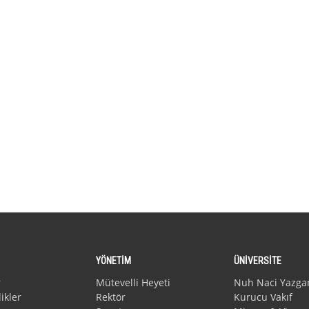
YÖNETİM
ÜNİVERSİTE
r
Mütevelli Heyeti
Nuh Naci Yazga
ikler
Rektör
Kurucu Vakıf