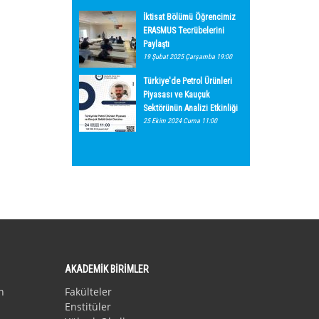
İktisat Bölümü Öğrencimiz
ERASMUS Tecrübelerini
Paylaştı
19 Şubat 2025 Çarşamba 19:00
Türkiye'de Petrol Ürünleri
Piyasası ve Kauçuk
Sektörünün Analizi Etkinliği
25 Ekim 2024 Cuma 11:00
AKADEMİK BİRİMLER
n
Fakülteler
Enstitüler