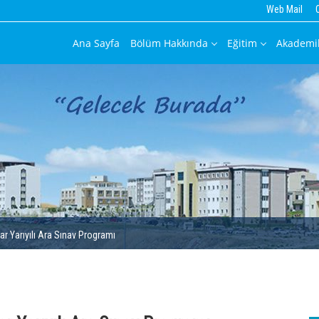
Web Mail
Ana Sayfa
Bölüm Hakkında
Eğitim
Akademi
r Yarıyılı Ara Sınav Programı