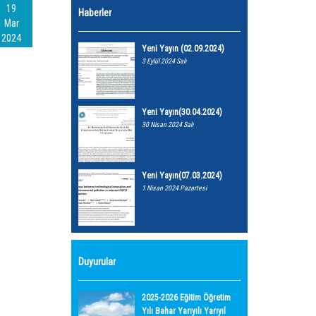
19
Haberler
Mar
2024
Yeni Yayın (02.09.2024)
3 Eylül 2024 Salı
Yeni Yayın(30.04.2024)
30 Nisan 2024 Salı
Yeni Yayın(07.03.2024)
1 Nisan 2024 Pazartesi
Duyurular
2025-2026 Eğitim Öğretim
Yılı Bahar Yarıyılı Yarıyıl