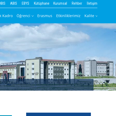
OBIS
ABIS
EBYS
Kütüphane
Kurumsal
Rehber
İletişim
k Kadro
Öğrenci
Erasmus
Etkinliklerimiz
Kalite