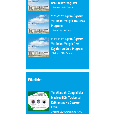
Sonu Sınav Programı
22 Mayıs 2026 Cuma
2025-2026 Eğitim Öğretim
Yılı Bahar Yarıyılı Ara Sınav
Programı
13 Mart 2026 Cuma
2025-2026 Eğitim-Öğretim
Yılı Bahar Yarıyılı Ders
Kayıtları ve Ders Programı
30 Ocak 2026 Cuma
Etkinlikler
Yer Altındaki Zenginlikler
Madenciliğin Toplumsal
Kalkınmaya ve Çevreye
Etkisi
8 Mayıs 2025 Perşembe 19:00