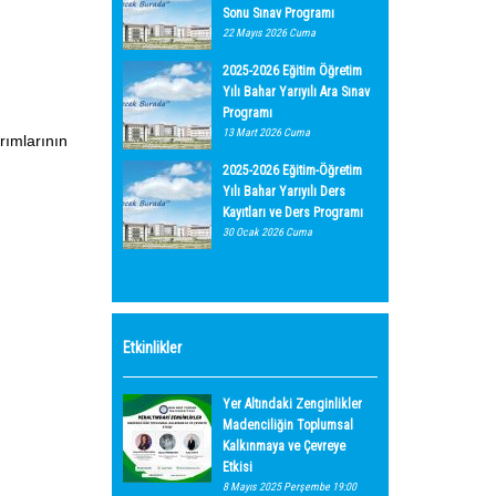
Sonu Sınav Programı
22 Mayıs 2026 Cuma
2025-2026 Eğitim Öğretim
Yılı Bahar Yarıyılı Ara Sınav
Programı
13 Mart 2026 Cuma
rımlarının
2025-2026 Eğitim-Öğretim
Yılı Bahar Yarıyılı Ders
Kayıtları ve Ders Programı
30 Ocak 2026 Cuma
Etkinlikler
Yer Altındaki Zenginlikler
Madenciliğin Toplumsal
Kalkınmaya ve Çevreye
Etkisi
8 Mayıs 2025 Perşembe 19:00