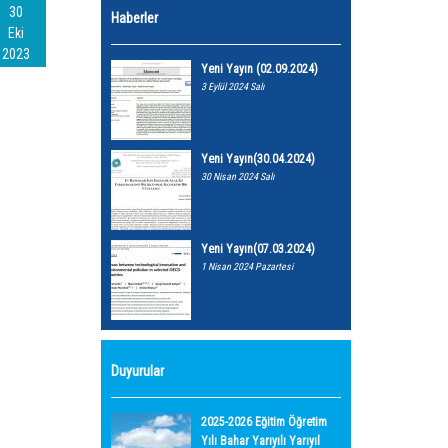
30
Haberler
Eki
2023
Yeni Yayın (02.09.2024)
3 Eylül 2024 Salı
Yeni Yayın(30.04.2024)
30 Nisan 2024 Salı
Yeni Yayın(07.03.2024)
1 Nisan 2024 Pazartesi
Duyurular
2025-2026 Eğitim Öğretim
Yılı Bahar Yarıyılı Yarıyıl