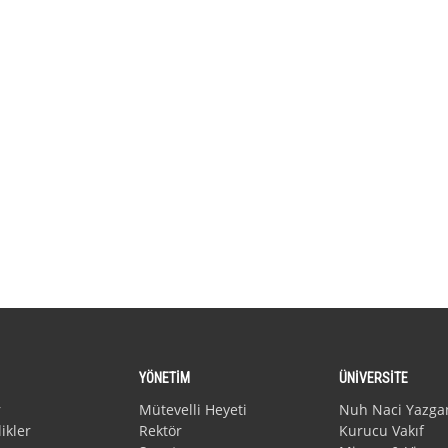
YÖNETİM
ÜNİVERSİTE
r
Mütevelli Heyeti
Nuh Naci Yazga
ikler
Rektör
Kurucu Vakıf