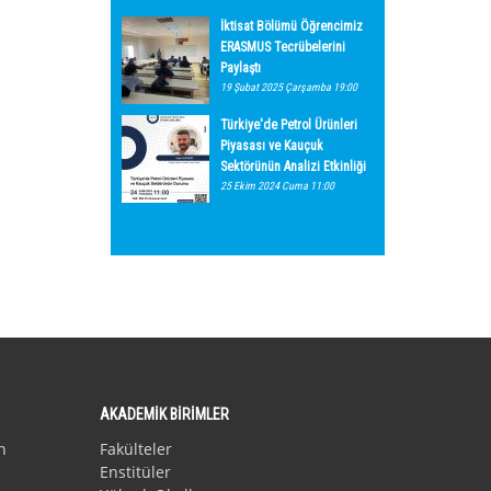
İktisat Bölümü Öğrencimiz
ERASMUS Tecrübelerini
Paylaştı
19 Şubat 2025 Çarşamba 19:00
Türkiye'de Petrol Ürünleri
Piyasası ve Kauçuk
Sektörünün Analizi Etkinliği
25 Ekim 2024 Cuma 11:00
AKADEMİK BİRİMLER
n
Fakülteler
Enstitüler