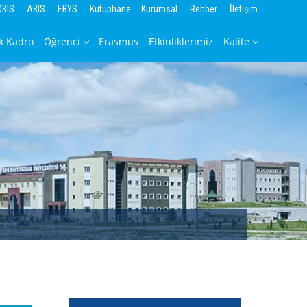
OBIS
ABIS
EBYS
Kütüphane
Kurumsal
Rehber
İletişim
k Kadro
Öğrenci
Erasmus
Etkinliklerimiz
Kalite