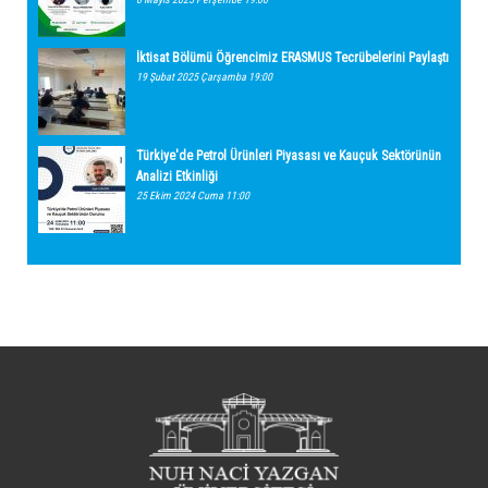
İktisat Bölümü Öğrencimiz ERASMUS Tecrübelerini Paylaştı
19 Şubat 2025 Çarşamba 19:00
Türkiye'de Petrol Ürünleri Piyasası ve Kauçuk Sektörünün
Analizi Etkinliği
25 Ekim 2024 Cuma 11:00