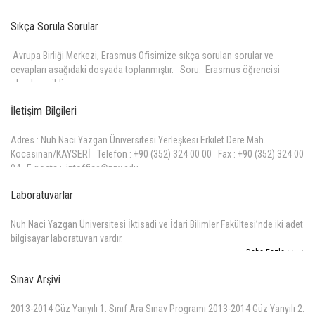
Daha Fazla >>
Sıkça Sorula Sorular
Avrupa Birliği Merkezi, Erasmus Ofisimize sıkça sorulan sorular ve
cevapları asağıdaki dosyada toplanmıştır. Soru: Erasmus öğrencisi
olarak seçildim.
Daha Fazla >>
İletişim Bilgileri
Adres : Nuh Naci Yazgan Üniversitesi Yerleşkesi Erkilet Dere Mah.
Kocasinan/KAYSERİ Telefon : +90 (352) 324 00 00 Fax : +90 (352) 324 00
04 E-posta : intoffice@nny.edu.
Daha Fazla >>
Laboratuvarlar
Nuh Naci Yazgan Üniversitesi İktisadi ve İdari Bilimler Fakültesi’nde iki adet
bilgisayar laboratuvarı vardır.
Daha Fazla >>
Sınav Arşivi
2013-2014 Güz Yarıyılı 1. Sınıf Ara Sınav Programı 2013-2014 Güz Yarıyılı 2.