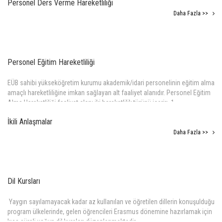
Personel Ders Verme Hareketliliği
Daha Fazla >>
Personel Eğitim Hareketliliği
EÜB sahibi yükseköğretim kurumu akademik/idari personelinin eğitim alma
amaçlı hareketliliğine imkan sağlayan alt faaliyet alanıdır. Personel Eğitim
Alma Hareketliliği faaliyet alanı iki hareketlilik türünü içerir: 1.
Daha Fazla >>
İkili Anlaşmalar
Daha Fazla >>
Dil Kursları
Yaygın sayılamayacak kadar az kullanılan ve öğretilen dillerin konuşulduğu
program ülkelerinde, gelen öğrencileri Erasmus dönemine hazırlamak için
kısa süreli yoğun dil kursları düzenlenmektedir.