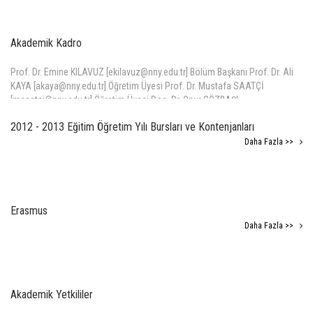
Akademik Kadro
Prof. Dr. Emine KILAVUZ [ekilavuz@nny.edu.tr] Bölüm Başkanı Prof. Dr. Ali
KAYA [akaya@nny.edu.tr] Öğretim Üyesi Prof. Dr. Mustafa SAATÇİ
[msaatci@nny.edu.tr] Öğretim Üyesi Doç. Dr. Onur GÖZBAŞI
[ogozbasi@nny.edu.
2012 - 2013 Eğitim Öğretim Yılı Bursları ve Kontenjanları
Daha Fazla >>
Daha Fazla >>
Erasmus
Daha Fazla >>
Akademik Yetkililer