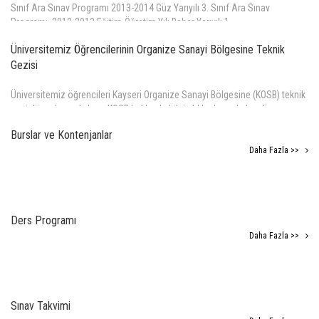
Sınıf Ara Sınav Programı 2013-2014 Güz Yarıyılı 3. Sınıf Ara Sınav
Programı 2012-2013 Eğitim-Öğretim Yılı Bahar Yarıyılı 1.
Daha Fazla >>
Üniversitemiz Öğrencilerinin Organize Sanayi Bölgesine Teknik
Gezisi
Üniversitemiz öğrencileri Kayseri Organize Sanayi Bölgesine (KOSB) teknik
gezi düzenleyerek, hem KOSB hakkında bilgi aldılar hem de kendi
alanlarıyla ilgili işletmeleri gezdiler. Bu teknik geziye Rektör Prof. Dr.
Burslar ve Kontenjanlar
Daha Fazla >>
Daha Fazla >>
Ders Programı
Daha Fazla >>
Sınav Takvimi