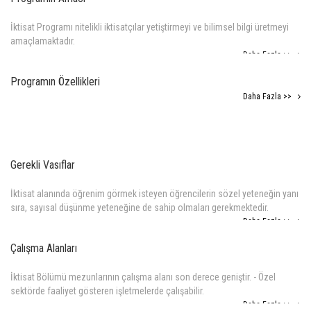
İktisat Programı nitelikli iktisatçılar yetiştirmeyi ve bilimsel bilgi üretmeyi
amaçlamaktadır.
Daha Fazla >>
Programın Özellikleri
Daha Fazla >>
Gerekli Vasıflar
İktisat alanında öğrenim görmek isteyen öğrencilerin sözel yeteneğin yanı
sıra, sayısal düşünme yeteneğine de sahip olmaları gerekmektedir.
Daha Fazla >>
Çalışma Alanları
İktisat Bölümü mezunlarının çalışma alanı son derece geniştir. - Özel
sektörde faaliyet gösteren işletmelerde çalışabilir.
Daha Fazla >>