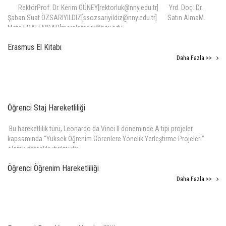
RektörProf. Dr. Kerim GÜNEY[rektorluk@nny.edu.tr] Yrd. Doç. Dr.
Şaban Suat ÖZSARIYILDIZ[ssozsariyildiz@nny.edu.tr] Satın AlmaM.
Mete ERALEMDAR[meralemdar@nny.edu.
Daha Fazla >>
Erasmus El Kitabı
Daha Fazla >>
Öğrenci Staj Hareketliliği
Bu hareketlilik türü, Leonardo da Vinci II döneminde A tipi projeler
kapsamında “Yüksek Öğrenim Görenlere Yönelik Yerleştirme Projeleri”
olarak gerçekleştirilmiştir.
Daha Fazla >>
Öğrenci Öğrenim Hareketliliği
Daha Fazla >>