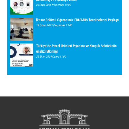
8 Mayıs 2025 Perşembe 19:00
İktisat Bölümü Öğrencimiz ERASMUS Tecrübelerini Paylaştı
19 Şubat 2025 Çarşamba 19:00
Türkiye'de Petrol Ürünleri Piyasası ve Kauçuk Sektörünün
Analizi Etkinliği
25 Ekim 2024 Cuma 11:00